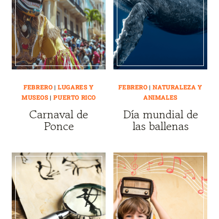
FEBRERO
|
LUGARES Y
FEBRERO
|
NATURALEZA Y
MUSEOS
|
PUERTO RICO
ANIMALES
Carnaval de
Día mundial de
Ponce
las ballenas