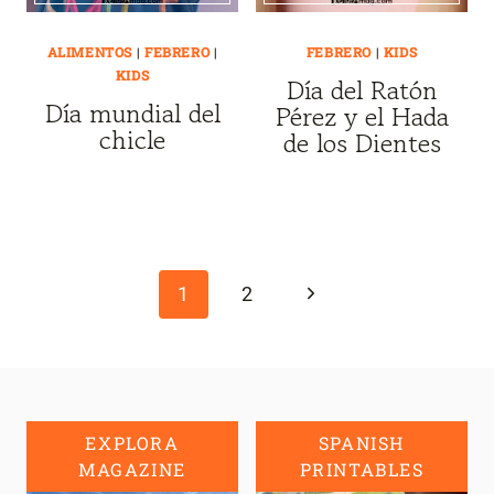
ALIMENTOS
|
FEBRERO
|
FEBRERO
|
KIDS
KIDS
Día del Ratón
Día mundial del
Pérez y el Hada
chicle
de los Dientes
Page
navigation
Next
1
2
Page
EXPLORA
SPANISH
MAGAZINE
PRINTABLES