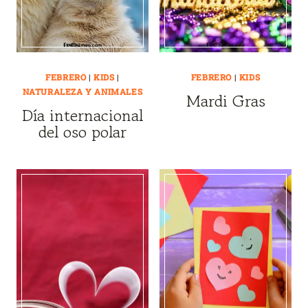
FEBRERO
|
KIDS
|
FEBRERO
|
KIDS
NATURALEZA Y ANIMALES
Mardi Gras
Día internacional
del oso polar