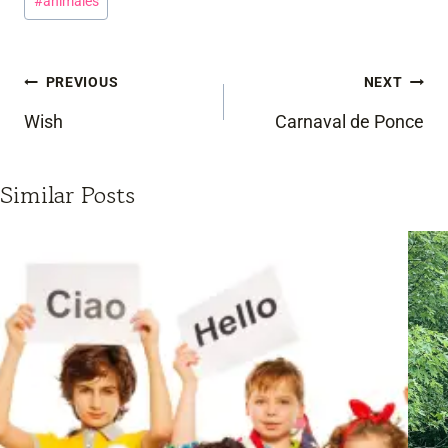
#
animales
Tags:
Post
PREVIOUS
NEXT
navigation
Wish
Carnaval de Ponce
Similar Posts