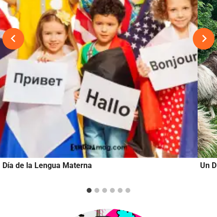
Día de la Lengua Materna
Un D