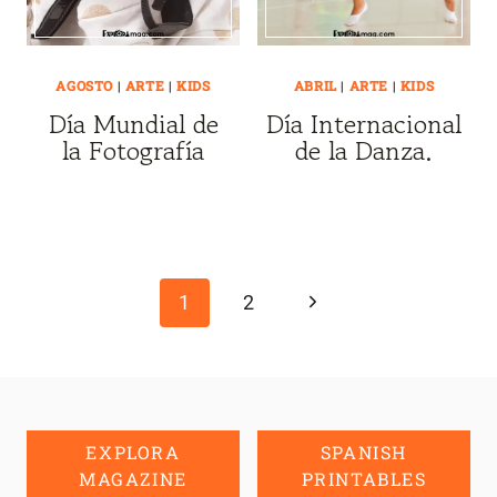
AGOSTO
|
ARTE
|
KIDS
ABRIL
|
ARTE
|
KIDS
Día Mundial de
Día Internacional
la Fotografía
de la Danza.
Page
navigation
Next
1
2
Page
EXPLORA
SPANISH
MAGAZINE
PRINTABLES