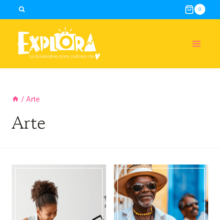
Skip
0
to
content
/
Arte
Arte