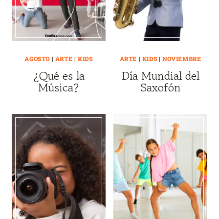
AGOSTO
|
ARTE
|
KIDS
ARTE
|
KIDS
|
NOVIEMBRE
¿Qué es la
Día Mundial del
Música?
Saxofón