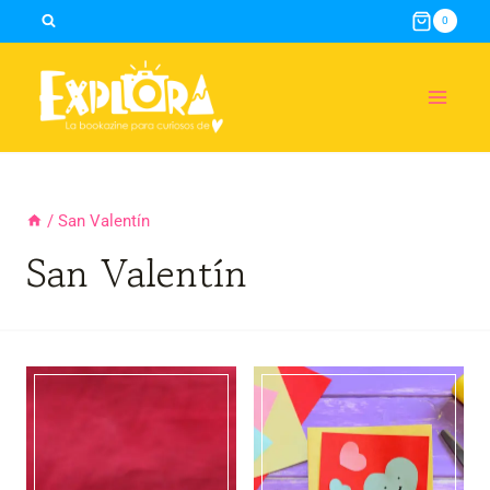
Skip
0
to
content
/
San Valentín
San Valentín