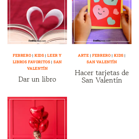
FEBRERO
|
KIDS
|
LEER Y
ARTE
|
FEBRERO
|
KIDS
|
LIBROS FAVORITOS
|
SAN
SAN VALENTÍN
VALENTÍN
Hacer tarjetas de
Dar un libro
San Valentín