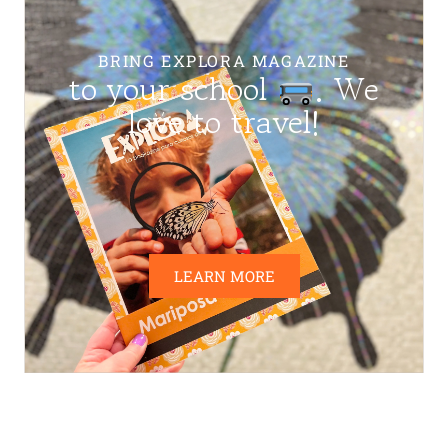
BRING EXPLORA MAGAZINE
to your school
. We
love to travel!
LEARN MORE