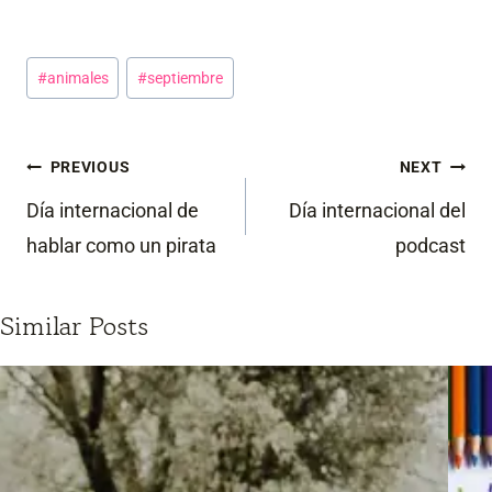
Post
#
animales
#
septiembre
Tags:
Post
PREVIOUS
NEXT
navigation
Día internacional de
Día internacional del
hablar como un pirata
podcast
Similar Posts