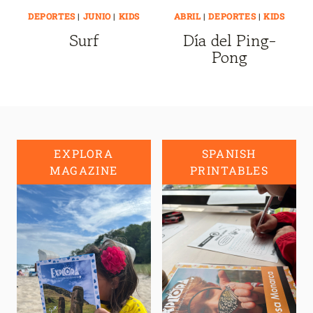
DEPORTES
|
JUNIO
|
KIDS
ABRIL
|
DEPORTES
|
KIDS
Surf
Día del Ping-
Pong
EXPLORA
SPANISH
MAGAZINE
PRINTABLES