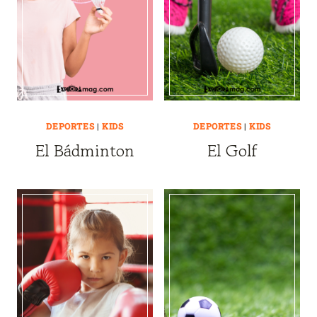
DEPORTES
|
KIDS
DEPORTES
|
KIDS
El Bádminton
El Golf