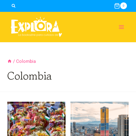
Skip
0
to
content
/
Colombia
Colombia