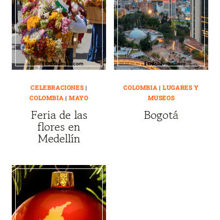
CELEBRACIONES
|
COLOMBIA
|
LUGARES Y
COLOMBIA
|
MAYO
MUSEOS
Feria de las
Bogotá
flores en
Medellín