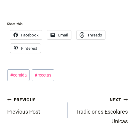
Share this:
Facebook
Email
Threads
Pinterest
Post
#
comida
#
recetas
Tags:
Post
PREVIOUS
NEXT
navigation
Previous Post
Tradiciones Escolares
Unicas