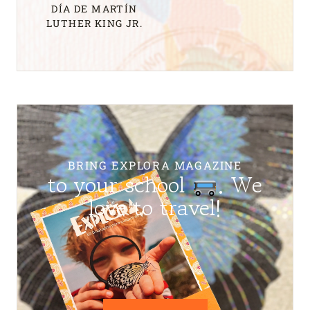
DÍA DE MARTÍN
LUTHER KING JR.
BRING EXPLORA MAGAZINE
to your school
. We
love to travel!