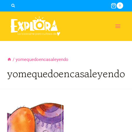
Skip
0
to
content
/
yomequedoencasaleyendo
yomequedoencasaleyendo