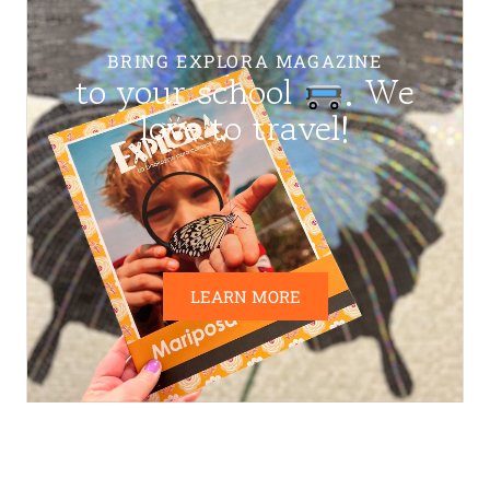
BRING EXPLORA MAGAZINE
to your school
. We
love to travel!
LEARN MORE