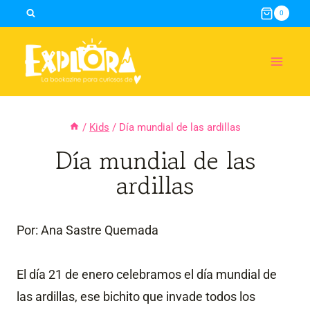
Skip
0
to
content
/
Kids
/
Día mundial de las ardillas
Día mundial de las
ardillas
Por: Ana Sastre Quemada
El día 21 de enero celebramos el día mundial de
las ardillas, ese bichito que invade todos los