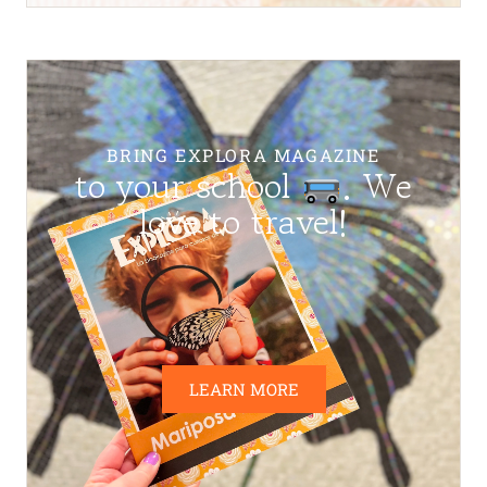
BRING EXPLORA MAGAZINE
to your school
. We
love to travel!
LEARN MORE