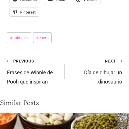
Pinterest
Post
#
animales
#
enero
Tags:
Post
PREVIOUS
NEXT
navigation
Frases de Winnie de
Día de dibujar un
Pooh que inspiran
dinosaurio
Similar Posts